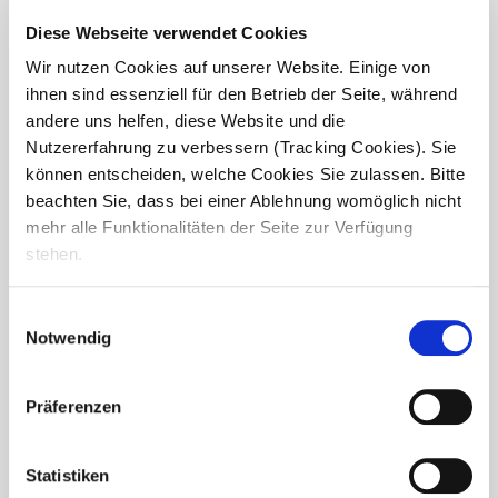
Diese Webseite verwendet Cookies
Wir nutzen Cookies auf unserer Website. Einige von
ihnen sind essenziell für den Betrieb der Seite, während
andere uns helfen, diese Website und die
Nutzererfahrung zu verbessern (Tracking Cookies). Sie
Marion Schönen übernimmt
können entscheiden, welche Cookies Sie zulassen. Bitte
beachten Sie, dass bei einer Ablehnung womöglich nicht
Pflegedienstleitung bei
compassio
mehr alle Funktionalitäten der Seite zur Verfügung
Intensivpflege in Jülich
stehen.
Mit viel Erfahrung, Engagement und Herz verstärkt Marion
Schönen ab sofort das Leitungsteam der compassio
Einwilligungsauswahl
Intensivpflege Rheinland als verantwortliche
Notwendig
Pflegedienstleitung. Nach dem erfolgreichen Abschluss
ihrer Weiterbildung zur...
Präferenzen
Statistiken