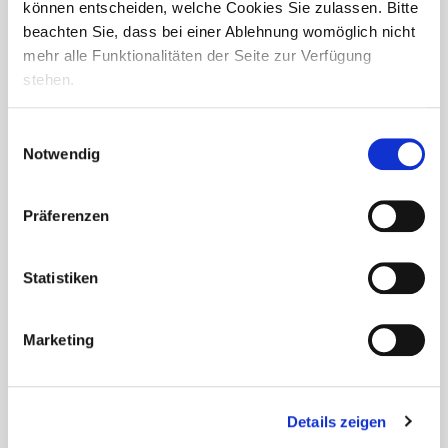
sorgten die Clowns Polly Polka und Locke Krause bei
können entscheiden, welche Cookies Sie zulassen. Bitte
mehreren Besuchen für besondere Momente voller
beachten Sie, dass bei einer Ablehnung womöglich nicht
Lebensfreude. Mit Liedern, kleinen Späßen...
mehr alle Funktionalitäten der Seite zur Verfügung
stehen.
Einwilligungsauswahl
Notwendig
Präferenzen
Statistiken
Marketing
Team
compassio
beim 4. Dürener
Firmenlauf
Details zeigen