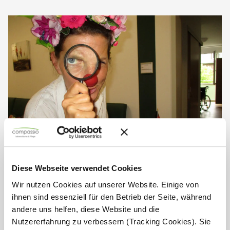
Diese Webseite verwendet Cookies
Clowns bringen Freude und
Wir nutzen Cookies auf unserer Website. Einige von
Lebensfreude
ihnen sind essenziell für den Betrieb der Seite, während
andere uns helfen, diese Website und die
Lachen, Musik und viele berührende Begegnungen: In
Nutzererfahrung zu verbessern (Tracking Cookies). Sie
der Wohnanlage Am Alten Stadttor in Bad Münstereifel