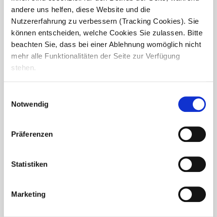
andere uns helfen, diese Website und die
Nutzererfahrung zu verbessern (Tracking Cookies). Sie
können entscheiden, welche Cookies Sie zulassen. Bitte
beachten Sie, dass bei einer Ablehnung womöglich nicht
mehr alle Funktionalitäten der Seite zur Verfügung
stehen.
Einwilligungsauswahl
Notwendig
Baustart für neue Seniorenresidenz
in Niederkassel-Rheidt
Präferenzen
In Niederkassel-Rheidt haben die Bauarbeiten für eine
neue compassio Seniorenresidenz begonnen.
Gemeinsam mit unserem Partner Cureus entsteht ein
Statistiken
moderner Pflege- und Lebensort mit 112 Pflegeplätzen,
darunter 96 Plätze für...
Marketing