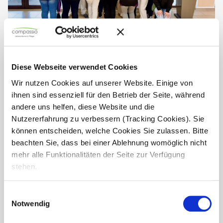
Gemeinsam stark in der Pflege
Diese Webseite verwendet Cookies
Manchmal laut.Manchmal chaotisch.Oft verrückt.
Wir nutzen Cookies auf unserer Website. Einige von
Aber genau das sind wir.
ihnen sind essenziell für den Betrieb der Seite, während
andere uns helfen, diese Website und die
Ein Team, das zusammen lacht.Zusammen durchzieht.Und
Nutzererfahrung zu verbessern (Tracking Cookies). Sie
zusammen alles schafft.
können entscheiden, welche Cookies Sie zulassen. Bitte
beachten Sie, dass bei einer Ablehnung womöglich nicht
Nicht perfekt.Aber ein...
mehr alle Funktionalitäten der Seite zur Verfügung
stehen.
Einwilligungsauswahl
Notwendig