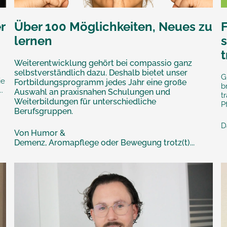
r
Über 100 Möglichkeiten, Neues zu
lernen
s
Weiterentwicklung gehört bei compassio ganz
selbstverständlich dazu. Deshalb bietet unser
G
ie
Fortbildungsprogramm jedes Jahr eine große
b
.
Auswahl an praxisnahen Schulungen und
t
Weiterbildungen für unterschiedliche
P
Berufsgruppen.
D
Von Humor &
Demenz, Aromapflege oder Bewegung trotz(t)...