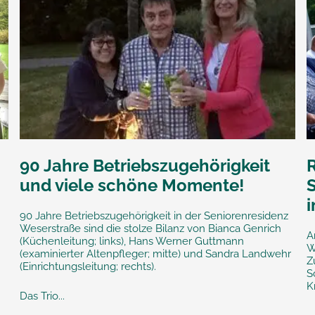
90 Jahre Betriebszugehörigkeit
und viele schöne Momente!
S
i
90 Jahre Betriebszugehörigkeit in der Seniorenresidenz
t
Weserstraße sind die stolze Bilanz von Bianca Genrich
A
(Küchenleitung; links), Hans Werner Guttmann
W
(examinierter Altenpfleger; mitte) und Sandra Landwehr
Z
(Einrichtungsleitung; rechts).
S
K
Das Trio...