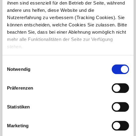
ihnen sind essenziell für den Betrieb der Seite, während
andere uns helfen, diese Website und die
Nutzererfahrung zu verbessern (Tracking Cookies). Sie
können entscheiden, welche Cookies Sie zulassen. Bitte
beachten Sie, dass bei einer Ablehnung womöglich nicht
mehr alle Funktionalitäten der Seite zur Verfügung
stehen.
Einwilligungsauswahl
Notwendig
Präferenzen
Erfolgreicher Ausbildungsabschluss
Statistiken
im Haus Josef
Im Seniorendomizil Haus Josef war heute ein ganz
Marketing
besonderer Tag: Unsere vier Schülerinnen und Schüler