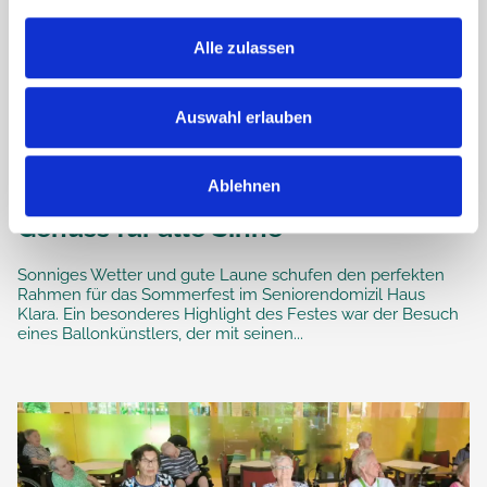
Alle zulassen
Auswahl erlauben
Ablehnen
Sommerfest im Haus Klara: Ein
Genuss für alle Sinne
Sonniges Wetter und gute Laune schufen den perfekten
Rahmen für das Sommerfest im Seniorendomizil Haus
Klara. Ein besonderes Highlight des Festes war der Besuch
eines Ballonkünstlers, der mit seinen...