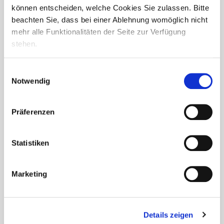
können entscheiden, welche Cookies Sie zulassen. Bitte
beachten Sie, dass bei einer Ablehnung womöglich nicht
mehr alle Funktionalitäten der Seite zur Verfügung
stehen.
Kommunikation im Fokus
Einwilligungsauswahl
Notwendig
Kommunikation betrifft uns alle. Im Seniorendomizil Haus
Klara fand eine umfassende Schulung zu diesem wichtigen
Thema statt. Die Veranstaltung vermittelte wertvolle AHA-
Präferenzen
Momente und tiefgehende Erkenntnisse, die dazu
beitragen, die...
Statistiken
Marketing
Details zeigen