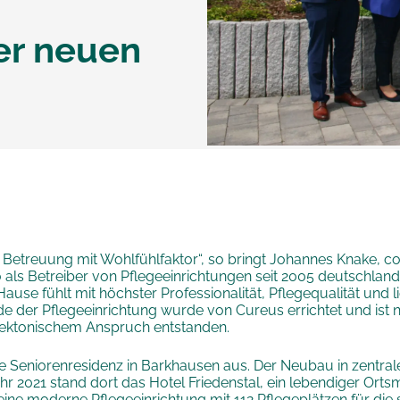
er neuen
d Betreuung mit Wohlfühlfaktor“, so bringt Johannes Knake,
 als Betreiber von Pflegeeinrichtungen seit 2005 deutschland
ause fühlt mit höchster Professionalität, Pflegequalität und 
e der Pflegeeinrichtung wurde von Cureus errichtet und is
ektonischem Anspruch entstanden.
e Seniorenresidenz in Barkhausen aus. Der Neubau in zentrale
ahr 2021 stand dort das Hotel Friedenstal, ein lebendiger Orts
eine moderne Pflegeeinrichtung mit 112 Pflegeplätzen für die