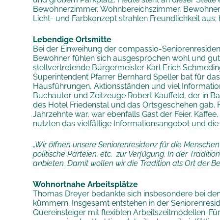
Bewohnerzimmer, Wohnbereichszimmer, Bewohnerre
Licht- und Farbkonzept strahlen Freundlichkeit aus; 
Lebendige Ortsmitte
Bei der Einweihung der compassio-Seniorenresidenz 
Bewohner fühlen sich ausgesprochen wohl und gut u
stellvertretende Bürgermeister Karl Erich Schmeding
Superintendent Pfarrer Bernhard Speller bat für da
Hausführungen, Aktionsständen und viel Informatio
Buchautor und Zeitzeuge Robert Kauffeld, der in Ba
des Hotel Friedenstal und das Ortsgeschehen gab. Fra
Jahrzehnte war, war ebenfalls Gast der Feier. Kaff
nutzten das vielfältige Informationsangebot und die
„Wir öffnen unsere Seniorenresidenz für die Menschen
politische Parteien, etc. zur Verfügung. In der Tradit
anbieten. Damit wollen wir die Tradition als Ort der 
Wohnortnahe Arbeitsplätze
Thomas Dreyer bedankte sich insbesondere bei den M
kümmern. Insgesamt entstehen in der Seniorenreside
Quereinsteiger mit flexiblen Arbeitszeitmodellen. F