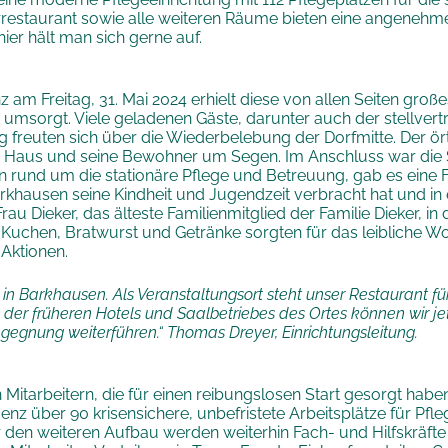
staurant sowie alle weiteren Räume bieten eine angenehm
hier hält man sich gerne auf.
am Freitag, 31. Mai 2024 erhielt diese von allen Seiten groß
msorgt. Viele geladenen Gäste, darunter auch der stellvert
 freuten sich über die Wiederbelebung der Dorfmitte. Der örtl
s Haus und seine Bewohner um Segen. Im Anschluss war die S
n rund um die stationäre Pflege und Betreuung, gab es eine 
rkhausen seine Kindheit und Jugendzeit verbracht hat und in 
u Dieker, das älteste Familienmitglied der Familie Dieker, in 
ee, Kuchen, Bratwurst und Getränke sorgten für das leibliche
 Aktionen.
 in Barkhausen. Als Veranstaltungsort steht unser Restaurant f
ion der früheren Hotels und Saalbetriebes des Ortes können wir j
Begegnung weiterführen.“ Thomas Dreyer, Einrichtungsleitung.
itarbeitern, die für einen reibungslosen Start gesorgt hab
nz über 90 krisensichere, unbefristete Arbeitsplätze für Pfl
ür den weiteren Aufbau werden weiterhin Fach- und Hilfskräfte 