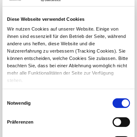
Im Seniorendomizil Haus Ursula stand der Mai ganz im
Zeichen der Familie. Anlässlich von Muttertag und Vatertag
luden wir unsere Bewohnerinnen und Bewohner
Diese Webseite verwendet Cookies
gemeinsam mit ihren Angehörigen zu einem...
Wir nutzen Cookies auf unserer Website. Einige von
ihnen sind essenziell für den Betrieb der Seite, während
andere uns helfen, diese Website und die
Nutzererfahrung zu verbessern (Tracking Cookies). Sie
können entscheiden, welche Cookies Sie zulassen. Bitte
beachten Sie, dass bei einer Ablehnung womöglich nicht
mehr alle Funktionalitäten der Seite zur Verfügung
stehen.
Einwilligungsauswahl
Notwendig
Präferenzen
Faschingsfreude im Haus Ursula: