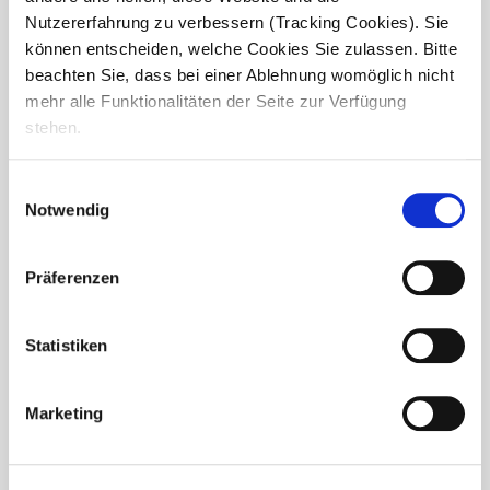
Nutzererfahrung zu verbessern (Tracking Cookies). Sie
können entscheiden, welche Cookies Sie zulassen. Bitte
beachten Sie, dass bei einer Ablehnung womöglich nicht
mehr alle Funktionalitäten der Seite zur Verfügung
stehen.
Einwilligungsauswahl
Baustart für neue Seniorenresidenz
Notwendig
in Niederkassel-Rheidt
Präferenzen
In Niederkassel-Rheidt haben die Bauarbeiten für eine
neue compassio Seniorenresidenz begonnen.
Gemeinsam mit unserem Partner Cureus entsteht ein
moderner Pflege- und Lebensort mit 112 Pflegeplätzen,
Statistiken
darunter 96 Plätze für...
Marketing