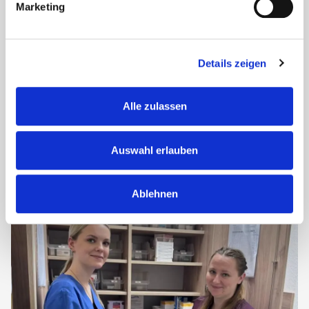
Marketing
Gemeinsamer Ausflug voller
schöner Momente
Details zeigen
Die Bewohnerinnen und Bewohner der Wohnanlage Am
Alle zulassen
Schloss Nörvenich und der Wohnanlage Am
Holzbendenpark verbrachten gemeinsam einen
wunderschönen Ausflugstag.
Auswahl erlauben
Bei bestem Wetter, leckerem Kaffee und...
Ablehnen