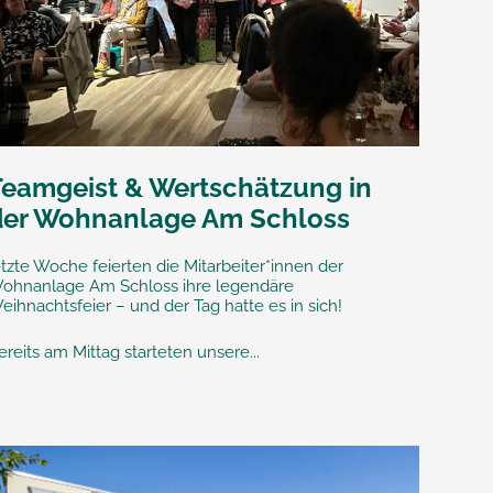
Teamgeist & Wertschätzung in
der Wohnanlage Am Schloss
etzte Woche feierten die Mitarbeiter*innen der
ohnanlage Am Schloss ihre legendäre
eihnachtsfeier – und der Tag hatte es in sich!
ereits am Mittag starteten unsere...