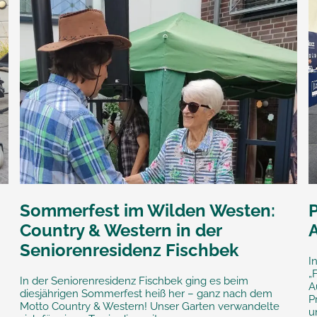
Sommerfest im Wilden Westen:
Country & Western in der
Seniorenresidenz Fischbek
I
„
In der Seniorenresidenz Fischbek ging es beim
A
diesjährigen Sommerfest heiß her – ganz nach dem
P
Motto Country & Western! Unser Garten verwandelte
u