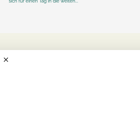
sich für einen Tag in die weiten...
-Leistungen
Job & Karriere
s Wohnen
Stellenangebote
ege
Schnellbewerbung
ege
Pflegeberufe