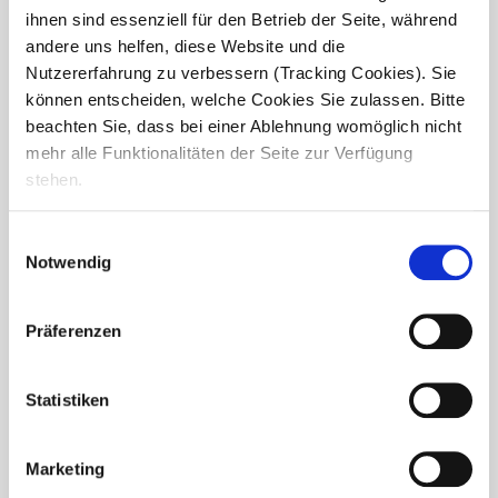
Weihnachtsfeier im Haus Martin
ihnen sind essenziell für den Betrieb der Seite, während
andere uns helfen, diese Website und die
Am 07. Dezember 2025 feierten wir im Seniorendomizil
Haus Martin gemeinsam mit den Bewohnerinnen und
Nutzererfahrung zu verbessern (Tracking Cookies). Sie
Bewohnern des Wohnbereichs 2 eine wunderschöne
können entscheiden, welche Cookies Sie zulassen. Bitte
Weihnachtsfeier. In festlicher Atmosphäre wurde gelacht,...
beachten Sie, dass bei einer Ablehnung womöglich nicht
mehr alle Funktionalitäten der Seite zur Verfügung
stehen.
Einwilligungsauswahl
Notwendig
Präferenzen
Statistiken
Marketing