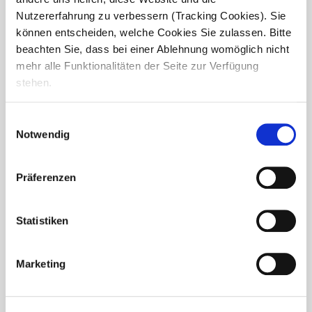
Nutzererfahrung zu verbessern (Tracking Cookies). Sie
können entscheiden, welche Cookies Sie zulassen. Bitte
beachten Sie, dass bei einer Ablehnung womöglich nicht
mehr alle Funktionalitäten der Seite zur Verfügung
stehen.
Einwilligungsauswahl
Notwendig
Präferenzen
Statistiken
Willkommen bei
compassio:
Oliver
Sanchez ist neuer CFO
Marketing
Wir freuen uns, Oliver Sanchez als neuen Geschäftsführer
Finanzen (CFO) bei compassio begrüßen zu dürfen. Seit
dem 1. Juli 2026 verstärkt er die Geschäftsführung mit