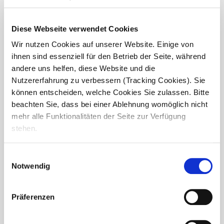
Diese Webseite verwendet Cookies
Wir nutzen Cookies auf unserer Website. Einige von
ihnen sind essenziell für den Betrieb der Seite, während
andere uns helfen, diese Website und die
Nutzererfahrung zu verbessern (Tracking Cookies). Sie
können entscheiden, welche Cookies Sie zulassen. Bitte
beachten Sie, dass bei einer Ablehnung womöglich nicht
mehr alle Funktionalitäten der Seite zur Verfügung
stehen.
Festlicher Auftakt – Erste
Einwilligungsauswahl
Weihnachtsfeier im Haus Martin
Notwendig
Am Sonntag, den 30. November 2025, fand im
Seniorendomizil Haus Martin die erste Weihnachtsfeier für
Präferenzen
die Bewohnerinnen und Bewohner des Wohnbereichs 1
statt. Gemeinsam wurde gefeiert, gegessen,...