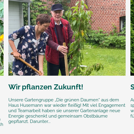
Wir pflanzen Zukunft!
Unsere Gartengruppe „Die grünen Daumen“ aus dem
A
Haus Husemann war wieder fleißig! Mit viel Engagement
s
und Teamarbeit haben sie unserer Gartenanlage neue
w
r
Energie geschenkt und gemeinsam Obstbäume
f
n
gepflanzt. Darunter...
ch