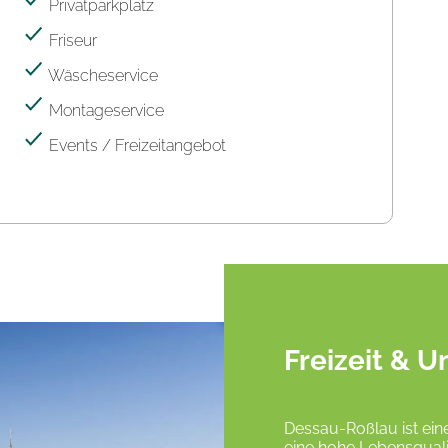
Privatparkplatz
Friseur
Wäscheservice
Montageservice
Events / Freizeitangebot
Freizeit &
Dessau-Roßlau ist ein
eine hohe Lebensqual