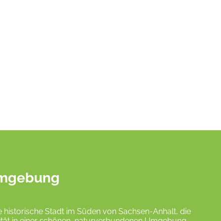
 Umgebung
e historische Stadt im Süden von Sachsen-Anhalt, die
ität in einer schönen, naturverbundenen Umgebung