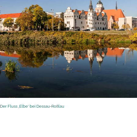
Der Fluss ‚Elbe‘ bei Dessau-Roßlau