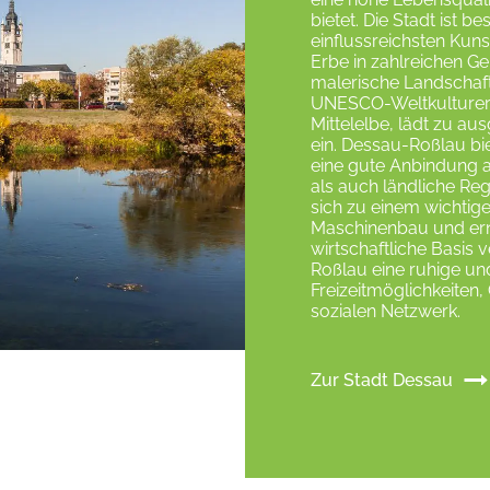
bietet. Die Stadt ist 
einflussreichsten Kun
Erbe in zahlreichen Ge
malerische Landschaft
UNESCO-Weltkulturerb
Mittelelbe, lädt zu 
ein. Dessau-Roßlau bi
eine gute Anbindung 
als auch ländliche Re
sich zu einem wichtig
Maschinenbau und erne
wirtschaftliche Basis 
Roßlau eine ruhige un
Freizeitmöglichkeiten
sozialen Netzwerk.
Zur Stadt Dessau