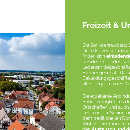
Freizeit &
Die Seniorenresidenz Sa
einen Katzensprung vo
finden sich
einladend
Residenz befinden sich
Lebensmittelgeschäfte
Blumengeschäft. Darüb
Bekleidungsgeschäfte,
alles bequem zu Fuß e
Die exzellente Anbin
Bahn ermöglicht es 
Ortschaften und auch 
Leben in der Seniorenr
dem traditionellen Do
Wohnspeiseräumen, di
den
Austausch und d