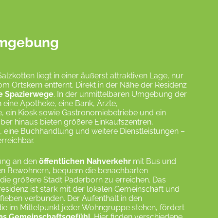
 Umgebung
lzkotten liegt in einer äußerst attraktiven Lage, nur
m Ortskern entfernt. Direkt in der Nähe der Residenz
e Spazierwege
. In der unmittelbaren Umgebung der
 eine Apotheke, eine Bank, Ärzte,
, ein Kiosk sowie Gastronomiebetriebe und ein
er hinaus bieten größere Einkaufszentren,
 eine Buchhandlung und weitere Dienstleistungen –
rreichbar.
dung an den
öffentlichen Nahverkehr
mit Bus und
den Bewohnern, bequem die benachbarten
die größere Stadt Paderborn zu erreichen. Das
esidenz ist stark mit der lokalen Gemeinschaft und
rfleben verbunden. Der Aufenthalt in den
e im Mittelpunkt jeder Wohngruppe stehen, fördert
as Gemeinschaftsgefühl
. Hier finden verschiedene