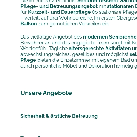
Die im Juli 2014 eröffnete
Seniorenresidenz Salzko
Pflege- und Betreuungsangebot
mit
stationären 
für
Kurzzeit- und Dauerpflege
80 stationäre Pflege
– verteilt auf drei Wohnbereiche. Im ersten Oberge
Balkon
zum gemütlichen Verweilen ein.
Das vielfältige Angebot des
modernen Seniorenhe
Bewohner an und das engagierte Team sorgt mit K
Wohlgefühl. Tägliche
altersgerechte Aktivitäten 
abwechslungsreiches, geselliges und möglichst
sel
Pflege
bieten die Einzelzimmer mit eigenem Bad und
durch persönliche Möbel und Dekoration heimelig g
Unsere Angebote
Sicherheit & ärztliche Betreuung