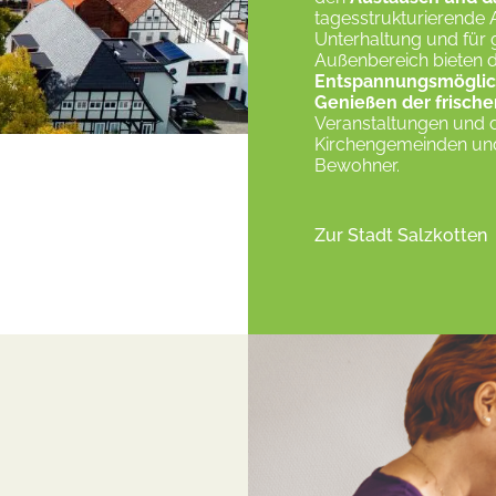
tagesstrukturierende A
Unterhaltung und für 
Außenbereich bieten 
Entspannungsmöglic
Genießen der frische
Veranstaltungen und d
Kirchengemeinden und
Bewohner.
Zur Stadt Salzkotten