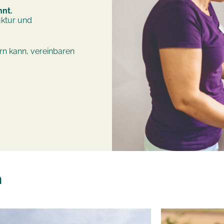
hnt.
uktur und
ern kann, vereinbaren
n