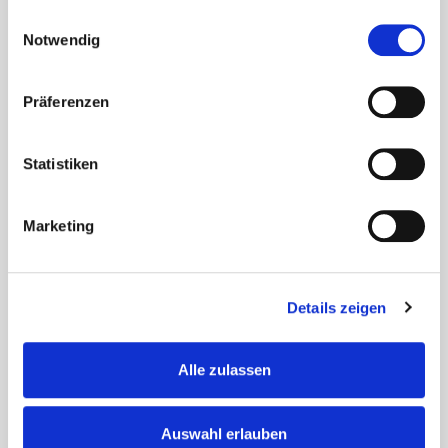
Koppelteich ein Weinfest statt. Bei stimmungsvoller Musik
Einwilligungsauswahl
und herbstlicher Dekoration konnten alle Gäste eine große
Notwendig
Auswahl an regionalen Weinen genießen.
...
Präferenzen
Statistiken
Marketing
Details zeigen
Alle zulassen
Auswahl erlauben
Italienischer Nachmittag