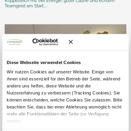
Koppelteich mit viel Energie, guter Laune und echtem
Teamgeist am Start....
Diese Webseite verwendet Cookies
Wir nutzen Cookies auf unserer Website. Einige von
ihnen sind essenziell für den Betrieb der Seite, während
andere uns helfen, diese Website und die
Nutzererfahrung zu verbessern (Tracking Cookies). Sie
können entscheiden, welche Cookies Sie zulassen. Bitte
beachten Sie, dass bei einer Ablehnung womöglich nicht
mehr alle Funktionalitäten der Seite zur Verfügung
Weinfest im Haus am Koppelteich
stehen.
Am 17. September 2024 fand in unserem Haus am