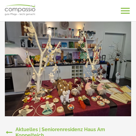
Skip
to
content
Aktuelles | Seniorenresidenz Haus Am
Koppelteich