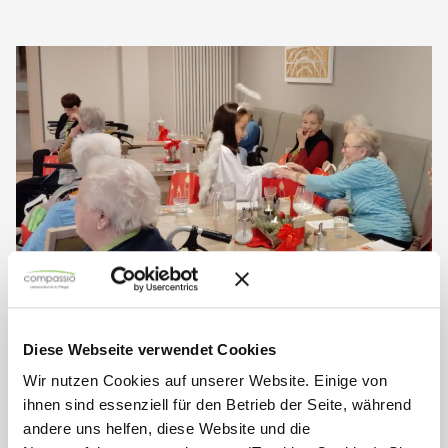
Diese Webseite verwendet Cookies
Besuch vom Christkind im
Wir nutzen Cookies auf unserer Website. Einige von
Seniorendomizil Am Grubenfeld
ihnen sind essenziell für den Betrieb der Seite, während
andere uns helfen, diese Website und die
Am Heiligen Abend erhielt das Seniorendomizil Am