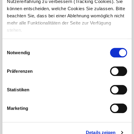
Grubenfeld besonderen Besuch: Das Christkind schaute bei
Nutzererfahrung zu verbessern (Tracking Cookies). Sie
unseren Bewohnerinnen und Bewohnern vorbei.
können entscheiden, welche Cookies Sie zulassen. Bitte
beachten Sie, dass bei einer Ablehnung womöglich nicht
Im Anschluss an den von Pfarrerin...
mehr alle Funktionalitäten der Seite zur Verfügung
stehen.
Einwilligungsauswahl
Notwendig
Präferenzen
Statistiken
Marketing
Adventsfeier im Seniorendomizil Am
Details zeigen