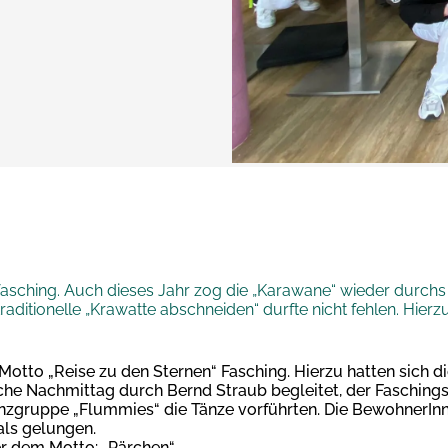
fasching. Auch dieses Jahr zog die „Karawane“ wieder durchs
tionelle „Krawatte abschneiden“ durfte nicht fehlen. Hierzu 
Motto „Reise zu den Sternen“ Fasching. Hierzu hatten sich d
che Nachmittag durch Bernd Straub begleitet, der Faschin
nzgruppe „Flummies“ die Tänze vorführten. Die BewohnerInn
ls gelungen.
er dem Motto: „Pärchen“.