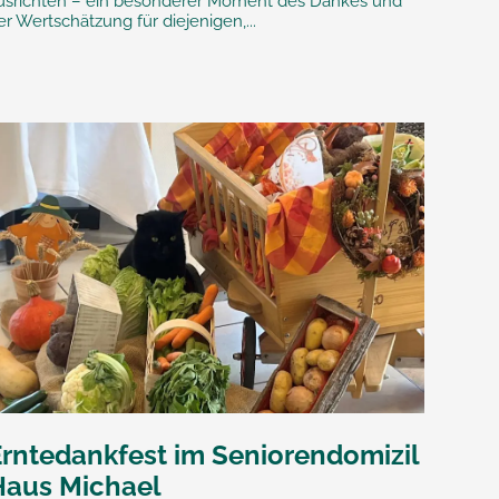
usrichten – ein besonderer Moment des Dankes und
er Wertschätzung für diejenigen,...
Erntedankfest im Seniorendomizil
Haus Michael