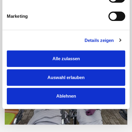
In der Wohnanlage Am Alten Stadttor wird seit Kurzem das
G-WEG-Programm umgesetzt. Ziel ist es, die Mobilität und
Marketing
Sicherheit unserer Bewohnerinnen und Bewohner aktiv zu
fördern und...
Details zeigen
Alle zulassen
Auswahl erlauben
Ablehnen