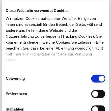
In der Wohnanlage Am Alten Stadttor dürfen wir uns
regelmäßig über ganz besonderen Besuch freuen: die Rote
Nasen Clowns.Schon beim Zuschauen wird deutlich, wie
Diese Webseite verwendet Cookies
viel Freude, Leichtigkeit...
Wir nutzen Cookies auf unserer Website. Einige von
ihnen sind essenziell für den Betrieb der Seite, während
andere uns helfen, diese Website und die
Nutzererfahrung zu verbessern (Tracking Cookies). Sie
können entscheiden, welche Cookies Sie zulassen. Bitte
beachten Sie, dass bei einer Ablehnung womöglich nicht
mehr alle Funktionalitäten der Seite zur Verfügung
stehen.
Einwilligungsauswahl
Notwendig
Präferenzen
Diesen Weg gehen wir gemeinsam
Statistiken