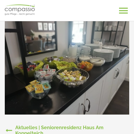
Skip
to
content
Aktuelles | Seniorenresidenz Haus Am
Koppelteich