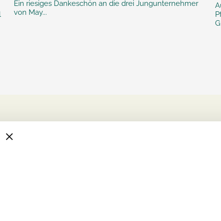
Ein riesiges Dankeschön an die drei Jungunternehmer
A
von May...
l
P
G
-Leistungen
Job & Karriere