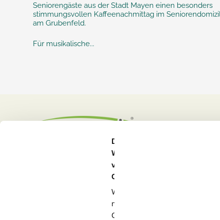
Seniorengäste aus der Stadt Mayen einen besonders
stimmungsvollen Kaffeenachmittag im Seniorendomizi
am Grubenfeld.
Für musikalische...
Diese
Webseite
verwendet
Cookies
Wir
nutzen
Standorte & Häuser
Pflege
Cookies