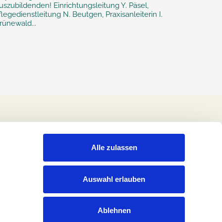
uszubildenden! Einrichtungsleitung Y. Päsel,
flegedienstleitung N. Beutgen, Praxisanleiterin I.
rünewald...
Alle zulassen
Auswahl erlauben
Ablehnen
Rechtliches