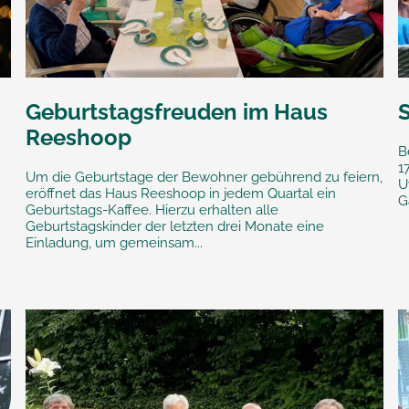
Geburtstagsfreuden im Haus
Reeshoop
B
1
Um die Geburtstage der Bewohner gebührend zu feiern,
U
eröffnet das Haus Reeshoop in jedem Quartal ein
G
Geburtstags-Kaffee. Hierzu erhalten alle
Geburtstagskinder der letzten drei Monate eine
Einladung, um gemeinsam...