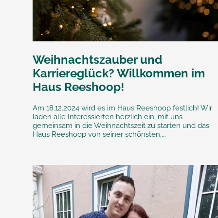
Weihnachtszauber und
Karriereglück? Willkommen im
Haus Reeshoop!
Am 18.12.2024 wird es im Haus Reeshoop festlich! Wir
laden alle Interessierten herzlich ein, mit uns
gemeinsam in die Weihnachtszeit zu starten und das
Haus Reeshoop von seiner schönsten,...