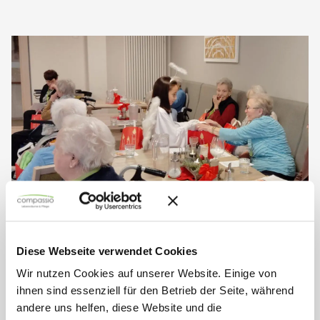
Diese Webseite verwendet Cookies
Besuch vom Christkind im
Wir nutzen Cookies auf unserer Website. Einige von
Seniorendomizil Am Grubenfeld
ihnen sind essenziell für den Betrieb der Seite, während
andere uns helfen, diese Website und die
Am Heiligen Abend erhielt das Seniorendomizil Am