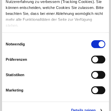
Grubenfeld besonderen Besuch: Das Christkind schaute bei
Nutzererfahrung zu verbessern (Tracking Cookies). Sie
unseren Bewohnerinnen und Bewohnern vorbei.
können entscheiden, welche Cookies Sie zulassen. Bitte
beachten Sie, dass bei einer Ablehnung womöglich nicht
Im Anschluss an den von Pfarrerin...
mehr alle Funktionalitäten der Seite zur Verfügung
stehen.
Einwilligungsauswahl
Notwendig
Präferenzen
Statistiken
Marketing
Adventsfeier im Seniorendomizil Am
Details zeigen