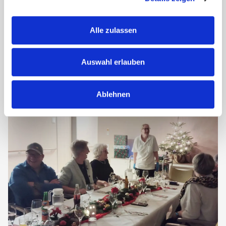
Grubenfeld
Alle zulassen
Am 10. und 11. Dezember wurde es im Seniorendomizil Am
Grubenfeld besonders festlich. In wohnbereichsinternen
Adventsfeiern hießen Einrichtungsleiterin Yvonne Päsel und
Sozialdienstleitung Grit Eichholz unsere Bewohnerinnen
Auswahl erlauben
und...
Ablehnen