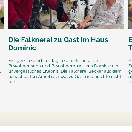
Die Falknerei zu Gast im Haus
Dominic
Ein ganz besonderer Tag bescherte unseren
A
Bewohnerinnen und Bewohnern im Haus Dominic ein
S
,
unvergessliches Erlebnis: Die Falknerei Becker aus dem
g
benachbarten Amorbach war zu Gast und brachte nicht
a
nur...
l