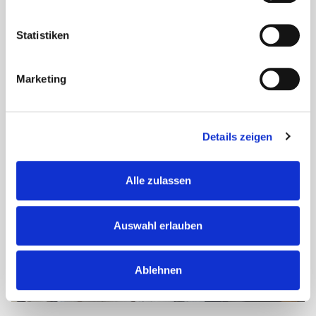
Zusammenarbeit mit der KKH statt. Im Mittelpunkt stand
dabei die Rückengesundheit unserer Mitarbeiterinnen und
Mitarbeiter.
Statistiken
Vor Ort...
Marketing
Details zeigen
Alle zulassen
Auswahl erlauben
Ablehnen