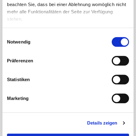
beachten Sie, dass bei einer Ablehnung womöglich nicht
mehr alle Funktionalitäten der Seite zur Verfügung
stehen.
Einwilligungsauswahl
Notwendig
Sommerolympiade im Haus
Raphael
Präferenzen
Mit einem feierlichen Fackeleinzug startete heute die
Sommerolympiade im Haus Raphael. Die Wohnbereiche
Statistiken
traten in verschiedenen Disziplinen wie Eierlauf, Slalom,
Torwandschießen und weiteren Spielen gegeneinander an.
Geschicklichkeit,...
Marketing
Details zeigen