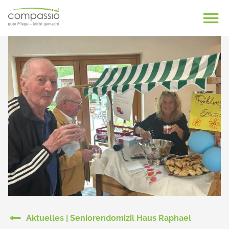
Skip
to
content
Aktuelles | Seniorendomizil Haus Raphael