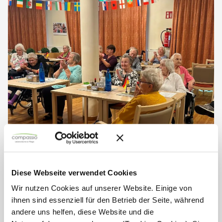
Musica a Tre begeistert mit
barocker Klangkunst
Diese Webseite verwendet Cookies
Ein besonderes musikalisches Erlebnis erwartete die
Wir nutzen Cookies auf unserer Website. Einige von
Besucherinnen und Besucher des Klassikkonzerts am
ihnen sind essenziell für den Betrieb der Seite, während
vergangenen Samstag im Haus Raphael. Unter dem Namen
andere uns helfen, diese Website und die
„Musica a Tre“ präsentierten die drei Musiker...