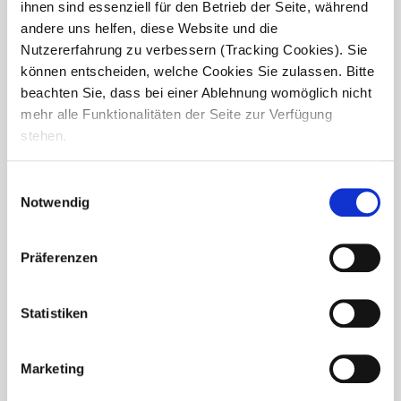
ihnen sind essenziell für den Betrieb der Seite, während
andere uns helfen, diese Website und die
Nutzererfahrung zu verbessern (Tracking Cookies). Sie
können entscheiden, welche Cookies Sie zulassen. Bitte
beachten Sie, dass bei einer Ablehnung womöglich nicht
mehr alle Funktionalitäten der Seite zur Verfügung
stehen.
Einwilligungsauswahl
Notwendig
Tag der Pflege im Haus Heinrich –
Präferenzen
Gemeinsam Danke sagen
Statistiken
Anlässlich des internationalen Tags der Pflege wurde im
Seniorendomizil Haus Heinrich gemeinsam gefeiert. Bei
einem gemütlichen Grillfest kamen die Mitarbeiterinnen
Marketing
und Mitarbeiter in entspannter Atmosphäre zusammen
und...