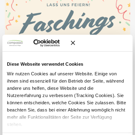
Diese Webseite verwendet Cookies
Wir nutzen Cookies auf unserer Website. Einige von
ihnen sind essenziell für den Betrieb der Seite, während
andere uns helfen, diese Website und die
Einladung zur Faschingsparty im
Nutzererfahrung zu verbessern (Tracking Cookies). Sie
Haus Lukas
können entscheiden, welche Cookies Sie zulassen. Bitte
beachten Sie, dass bei einer Ablehnung womöglich nicht
Liebe Bewohnerinnen und Bewohner, liebe Angehörige,
mehr alle Funktionalitäten der Seite zur Verfügung
stehen.
wir laden euch herzlich zu unserer Faschingsfeier im
Seniorendomizil Haus Lukas ein! Freut euch auf Live-Musik,