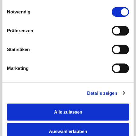
beste Stimmung und...
Einwilligungsauswahl
Notwendig
Präferenzen
Statistiken
Marketing
Details zeigen
Alle zulassen
Geburtstagsfeier im Januar im Haus
Lukas
Auswahl erlauben