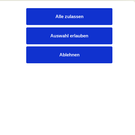
Alle zulassen
Auswahl erlauben
Ablehnen
Rechtliches
Datenschutzerklärung
Impressum
Cookies
Pressekontakt
Kontakt
Gender-Hinweis
Lieferkettengesetz/Einkaufsbedingungen
Anonyme Hinweise & Beschwerden