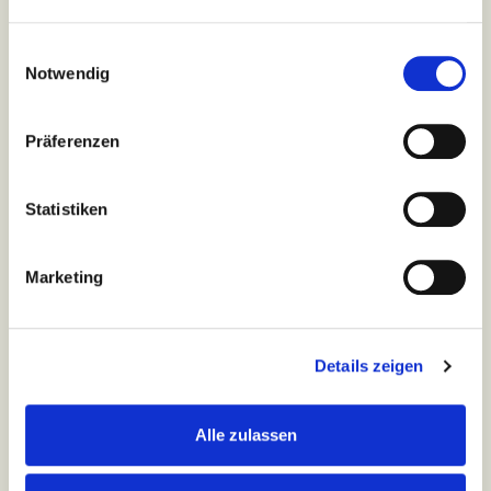
Einwilligungsauswahl
Job & Karriere
Notwendig
Stellenangebote
Präferenzen
Schnellbewerbung
Pflegeberufe
Statistiken
Benefits
Bewerbungstipps
Marketing
Rechtliches
Details zeigen
Datenschutzerklärung
Impressum
Alle zulassen
Cookies
Pressekontakt