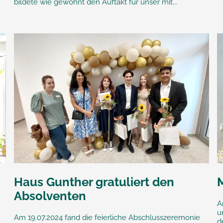
bildete wie gewohnt den Auftakt für unser mit...
Haus Gunther gratuliert den
M
Absolventen
A
u
Am 19.07.2024 fand die feierliche Abschlusszeremonie
d