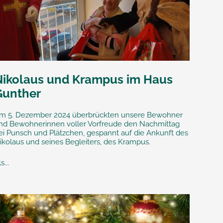
Nikolaus und Krampus im Haus
Gunther
m 5. Dezember 2024 überbrückten unsere Bewohner
nd Bewohnerinnen voller Vorfreude den Nachmittag
ei Punsch und Plätzchen, gespannt auf die Ankunft des
ikolaus und seines Begleiters, des Krampus.
s...