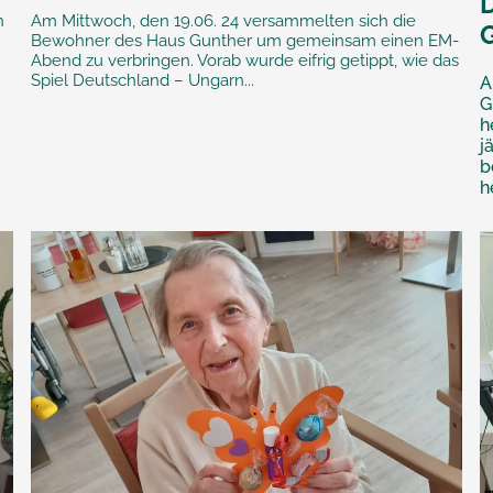
h
Am Mittwoch, den 19.06. 24 versammelten sich die
Bewohner des Haus Gunther um gemeinsam einen EM-
Abend zu verbringen. Vorab wurde eifrig getippt, wie das
Spiel Deutschland – Ungarn...
A
G
h
j
b
h