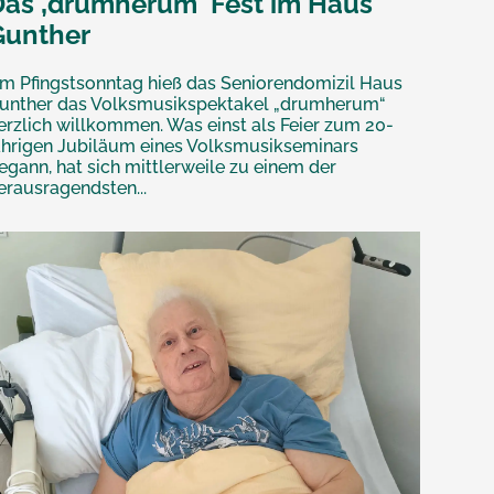
Das ‚drumherum‘ Fest im Haus
Gunther
m Pfingstsonntag hieß das Seniorendomizil Haus
unther das Volksmusikspektakel „drumherum“
erzlich willkommen. Was einst als Feier zum 20-
ährigen Jubiläum eines Volksmusikseminars
egann, hat sich mittlerweile zu einem der
erausragendsten...